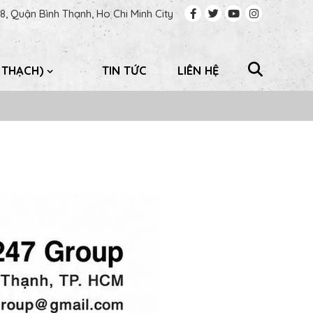
, Quận Bình Thạnh, Ho Chi Minh City
 THẠCH)
TIN TỨC
LIÊN HỆ