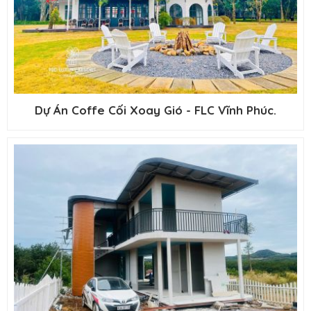
Dự Án Coffe Cối Xoay Gió - FLC Vĩnh Phúc.