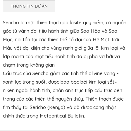
THÔNG TIN DỰ ÁN
Sericho là một thiên thạch pallasite quý hiếm, có nguồn
gốc từ vành đai tiểu hành tinh giữa Sao Hỏa và Sao
Mộc, nơi tồn tại các thiên thể cổ đại của Hệ Mặt Trời.
Mẫu vật đại diện cho vùng ranh giới giữa lõi kim loại và
lớp manti của một tiểu hành tinh đã bị phá vỡ bởi va
chạm trong không gian.
Cấu trúc của Sericho gồm các tinh thể olivine vàng -
xanh lục trong suốt, được bao bọc bởi kim loại sắt–
niken ngoài hành tinh, phản ánh trực tiếp cấu trúc bên
trong của các thiên thể nguyên thủy. Thiên thạch được
tìm thấy tại Sericho (Kenya) và đã được công nhận
chính thức trong Meteoritical Bulletin.