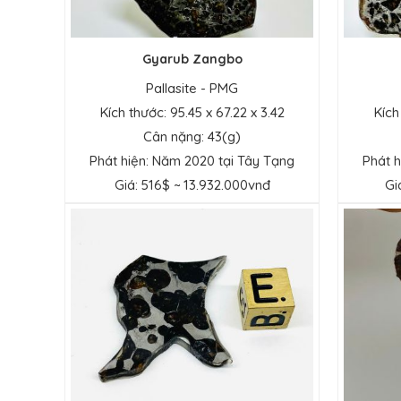
Gyarub Zangbo
Pallasite - PMG
Kích thước: 95.45 x 67.22 x 3.42
Kích
Cân nặng: 43(g)
Phát hiện: Năm 2020 tại Tây Tạng
Phát h
Giá: 516$ ~ 13.932.000vnđ
Gi