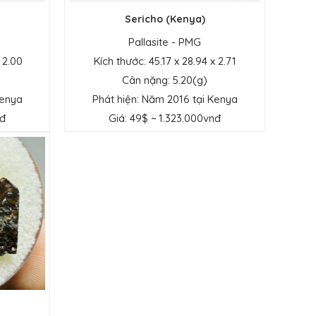
Sericho (Kenya)
Pallasite - PMG
 2.00
Kích thước: 45.17 x 28.94 x 2.71
Cân nặng: 5.20(g)
Kenya
Phát hiện: Năm 2016 tại Kenya
nđ
Giá: 49$ ~ 1.323.000vnđ