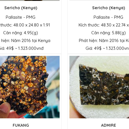
Sericho (Kenya)
Sericho (Kenya)
Pallasite - PMG
Pallasite - PMG
 thước: 48.00 x 24.80 x 1.91
Kích thước: 48.30 x 22.74 x
Cân nặng: 4.95(g)
Cân nặng: 5.88(g)
 hiện: Năm 2016 tại Kenya
Phát hiện: Năm 2016 tại 
iá: 49$ ~ 1.323.000vnđ
Giá: 49$ ~ 1.323.000v
FUKANG
ADMIRE