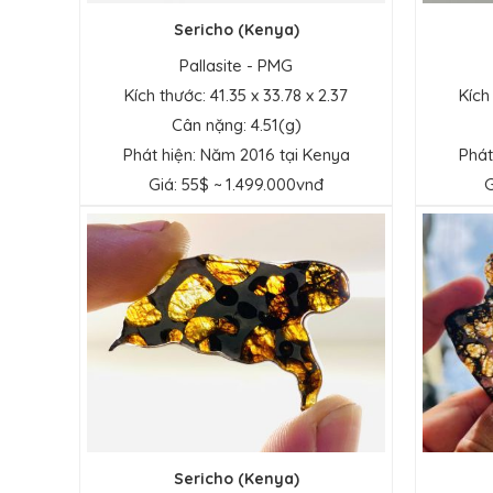
Sericho (Kenya)
Pallasite - PMG
Kích thước: 41.35 x 33.78 x 2.37
Kích
Cân nặng: 4.51(g)
Phát hiện: Năm 2016 tại Kenya
Phát
Giá: 55$ ~ 1.499.000vnđ
G
Sericho (Kenya)