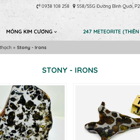
0938 108 258
558/55G Đường Bình Quới, P28
MÓNG KIM CƯƠNG
247 METEORITE (THIÊN
 thạch
»
Stony - Irons
STONY - IRONS