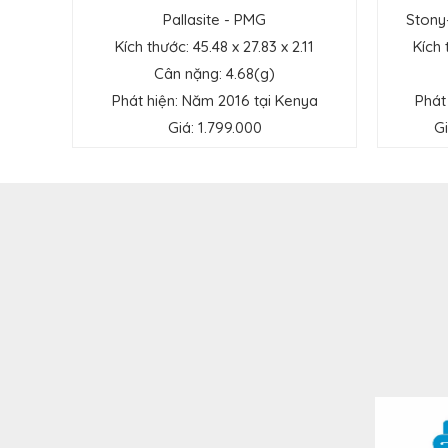
Pallasite - PMG
Stony
Kích thước: 45.48 x 27.83 x 2.11
Kích 
Cân nặng: 4.68(g)
Phát hiện: Năm 2016 tại Kenya
Phát
Giá: 1.799.000
Gi