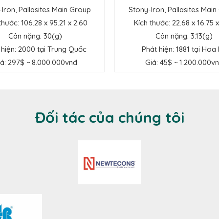
-Iron,
Pallasites
Main Group
Stony-Iron, Pallasites Mai
thước: 106.28 x 95.21 x 2.60
Kích thước: 22.68 x 16.75 x
Cân nặng: 30(g)
Cân nặng: 3.13(g)
 hiện: 2000 tại Trung Quốc
Phát hiện: 1881 tại Hoa
á: 297$ ~ 8.000.000vnđ
Giá: 45$ ~ 1.200.000v
Đối tác của chúng tôi