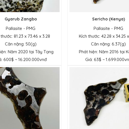
Gyarub Zangbo
Sericho (Kenya)
Pallasite - PMG
Pallasite - PMG
 thước: 81.23 x 73.46 x 3.28
Kích thước: 42.28 x 34.25 x
Cân nặng: 50(g)
Cân nặng: 6.37(g)
iện: Năm 2020 tại Tây Tạng
Phát hiện: Năm 2016 tại 
á: 600$ ~ 16.200.000vnđ
Giá: 63$ ~ 1.699.000v