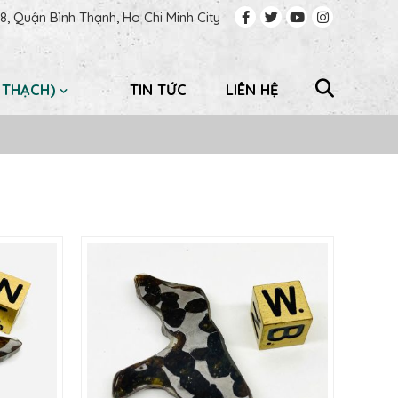
, Quận Bình Thạnh, Ho Chi Minh City
 THẠCH)
TIN TỨC
LIÊN HỆ