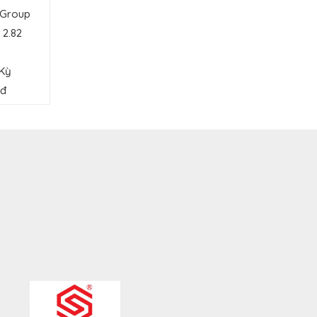
n Group
 2.82
 Kỳ
nđ