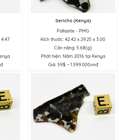
Sericho (Kenya)
Pallasite - PMG
 4.47
Kích thước: 42.42 x 29.25 x 3.00
Cân nặng: 5.68(g)
Kenya
Phát hiện: Năm 2016 tại Kenya
nđ
Giá: 59$ ~ 1.599.000vnđ